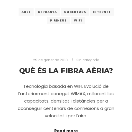
ADSL
CERDANYA
COBERTURA
INTERNET
PIRINEUS
WIFI
29 de gener de 2018
Sin categoría
QUÈ ÉS LA FIBRA AÈRIA?
Tecnologia basada en WIFI. Evolució de
l’anteriorment conegut WIMAX, millorant les
capacitats, densitat i distàncies per a
aconseguir centenars de connexions a gran
velocitat i per l’aire.
Read more