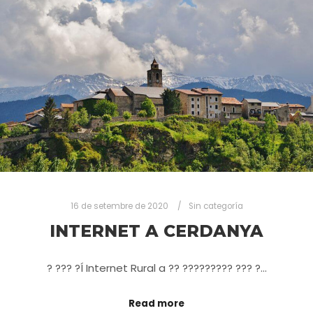
16 de setembre de 2020
Sin categoría
INTERNET A CERDANYA
? ??? ?Í Internet Rural a ?? ????????⁣⁣?⁣ ??? ?…
Read more