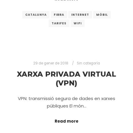
CATALUNYA
FIBRA
INTERNET
MÒBIL
TARIFES
WIFI
29 de gener de 2018
Sin categoría
XARXA PRIVADA VIRTUAL
(VPN)
VPN: transmissió segura de dades en xarxes
públiques El món…
Read more